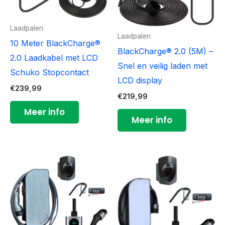
Laadpalen
Laadpalen
10 Meter BlackCharge®
BlackCharge® 2.0 (5M) –
2.0 Laadkabel met LCD
Snel en veilig laden met
Schuko Stopcontact
LCD display
€
239,99
€
219,99
Meer info
Meer info