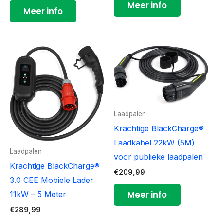
Meer info
Meer info
Laadpalen
Krachtige BlackCharge®
Laadkabel 22kW (5M)
Laadpalen
voor publieke laadpalen
Krachtige BlackCharge®
€
209,99
3.0 CEE Mobiele Lader
Meer info
11kW – 5 Meter
€
289,99