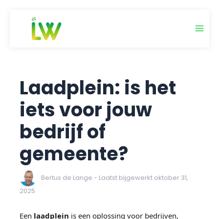
Ga
naar
de
inhoud
Laadplein: is het
iets voor jouw
bedrijf of
gemeente?
Bertus de Lange
- Laatst bijgewerkt oktober 31,
2025
Een
laadplein
is een oplossing voor bedrijven,