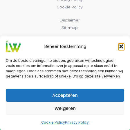
Cookie Policy
Disclaimer
Sitemap
Contact
Beheer toestemming
laadpaalwijs.nl
Om de beste ervaringen te bieden, gebruiken wij technologieën
Nederland
zoals cookies om informatie over je apparaat op te slaan en/of te
raadplegen. Door in te stemmen met deze technologieën kunnen wij
gegevens zoals surfgedrag of unieke ID's op deze site verwerken.
info@laadpaalwijs.nl
Contact
Accepteren
Weigeren
©2026 Laadpaalwijs
Offerte
E-mail
WhatsApp
Cookie Policy
Privacy Policy