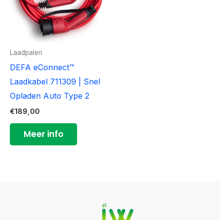
Laadpalen
DEFA eConnect™
Laadkabel 711309 | Snel
Opladen Auto Type 2
€
189,00
Meer info
YouTube
LinkedIn
Facebook
Instagram