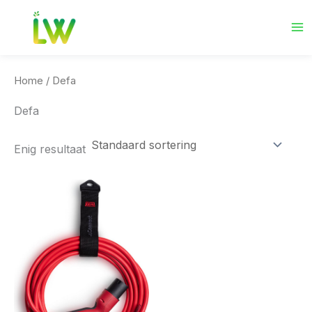
Ga
naar
de
inhoud
Home
/ Defa
Defa
Enig resultaat