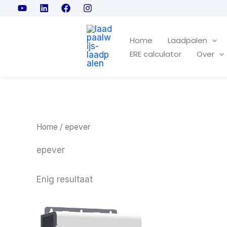
Ga
naar
de
Home
Laadpalen
ERE calculator
Over
inhoud
Home
/ epever
epever
Enig resultaat