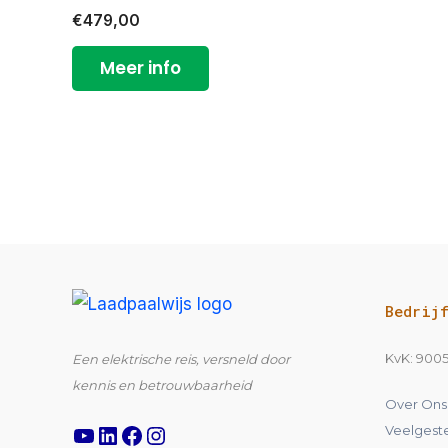
€
479,00
Meer info
YouTube
LinkedIn
Facebook
Instagram
Bedrij
KvK: 900
Een elektrische reis, versneld door
kennis en betrouwbaarheid
Over Ons
Veelgest