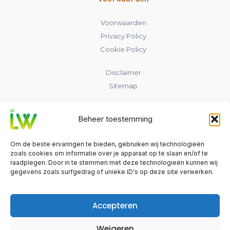
Voorwaarden
Privacy Policy
Cookie Policy
Disclaimer
Sitemap
Contact
Beheer toestemming
laadpaalwijs.nl
Om de beste ervaringen te bieden, gebruiken wij technologieën
Nederland
zoals cookies om informatie over je apparaat op te slaan en/of te
raadplegen. Door in te stemmen met deze technologieën kunnen wij
gegevens zoals surfgedrag of unieke ID's op deze site verwerken.
info@laadpaalwijs.nl
Contact
Accepteren
Weigeren