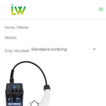
Ga
naar
de
inhoud
Home
/ Metrel
Metrel
Enig resultaat