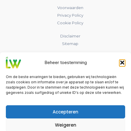
Voorwaarden
Privacy Policy
Cookie Policy
Disclaimer
Sitemap
Contact
Beheer toestemming
laadpaalwijs.nl
Om de beste ervaringen te bieden, gebruiken wij technologieën
Nederland
zoals cookies om informatie over je apparaat op te slaan en/of te
raadplegen. Door in te stemmen met deze technologieën kunnen wij
gegevens zoals surfgedrag of unieke ID's op deze site verwerken.
info@laadpaalwijs.nl
Contact
Accepteren
Weigeren