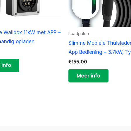
e Wallbox 11kW met APP –
Laadpalen
handig opladen
Slimme Mobiele Thuislade
App Bediening – 3.7kW, T
€
155,00
 info
Meer info