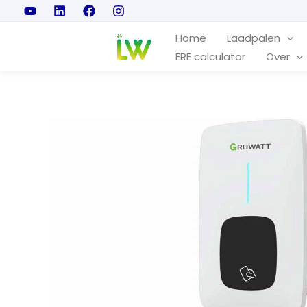
Ga
naar
Home
Laadpalen
de
ERE calculator
Over
inhoud