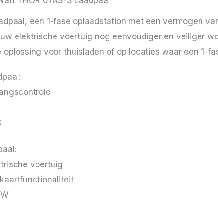
owatt THOR 07AS-S Laadpaal
paal, een 1-fase oplaadstation met een vermogen van 7
 uw elektrische voertuig nog eenvoudiger en veiliger wo
plossing voor thuisladen of op locaties waar een 1-fase
paal:
angscontrole
k
aal:
trische voertuig
aartfunctionaliteit
kW