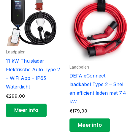
Laadpalen
11 kW Thuislader
Laadpalen
Elektrische Auto Type 2
DEFA eConnect
– WiFi App – IP65
laadkabel Type 2 – Snel
Waterdicht
en efficiënt laden met 7,4
€
299,00
kW
Meer info
€
179,00
Meer info