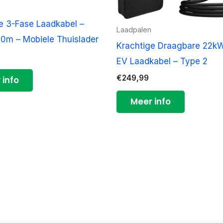
e 3-Fase Laadkabel –
Laadpalen
0m – Mobiele Thuislader
Krachtige Draagbare 22k
EV Laadkabel – Type 2
€
249,99
 info
Meer info