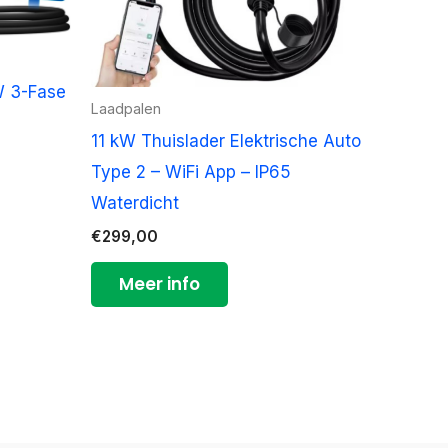
W 3-Fase
Laadpalen
11 kW Thuislader Elektrische Auto
Type 2 – WiFi App – IP65
Waterdicht
€
299,00
Meer info