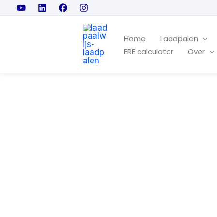
Ga
naar
de
Home
Laadpalen
ERE calculator
Over
inhoud