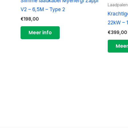
Slimme laadkabel Myenergi Zappi
Laadpalen
V2 – 6,5M – Type 2
Krachtig
€
198,00
22kW – 1
Meer info
€
399,00
Meer