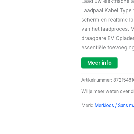
Laad uw elektrische 
Laadpaal Kabel Type 2
scherm en realtime la
van het laadproces. 
draagbare EV Oplader
essentiële toevoeging
Meer info
Artikelnummer:
87215481
Wil je meer weten over d
Merk:
Merkloos / Sans m