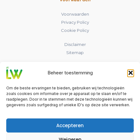
Voorwaarden
Privacy Policy
Cookie Policy
Disclaimer
Sitemap
Contact
Beheer toestemming
laadpaalwijs.nl
Om de beste ervaringen te bieden, gebruiken wij technologieën
Nederland
zoals cookies om informatie over je apparaat op te slaan en/of te
raadplegen. Door in te stemmen met deze technologieën kunnen wij
gegevens zoals surfgedrag of unieke ID's op deze site verwerken.
info@laadpaalwijs.nl
Contact
Accepteren
Weigeren