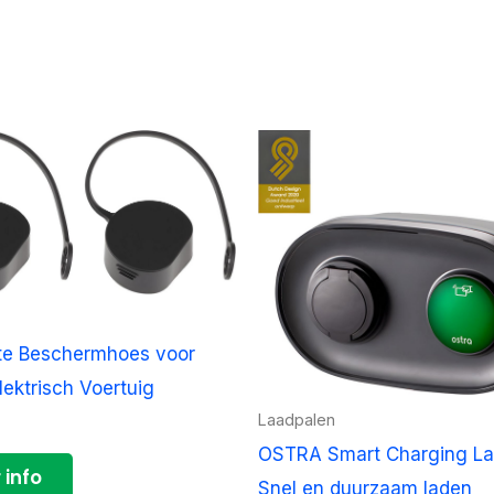
te Beschermhoes voor
lektrisch Voertuig
Laadpalen
OSTRA Smart Charging La
 info
Snel en duurzaam laden