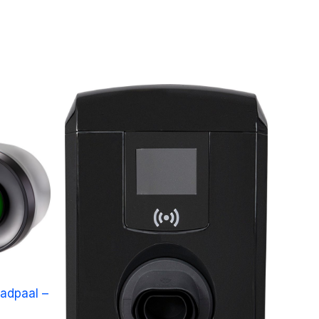
adpaal –