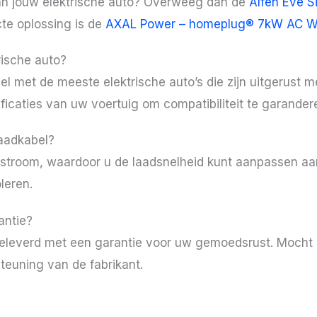
van jouw elektrische auto? Overweeg dan de
Alfen Eve S
te oplossing is de
AXAL Power – homeplug® 7kW AC W
rische auto?
l met de meeste elektrische auto’s die zijn uitgerust m
ificaties van uw voertuig om compatibiliteit te garander
laadkabel?
adstroom, waardoor u de laadsnelheid kunt aanpassen a
leren.
antie?
geleverd met een garantie voor uw gemoedsrust. Mocht 
teuning van de fabrikant.