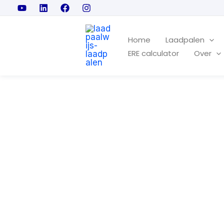
Ga
naar
de
Home
Laadpalen
ERE calculator
Over
inhoud