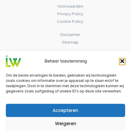
Voorwaarden
Privacy Policy
Cookie Policy
Disclaimer
Sitemap
Contact
Beheer toestemming
laadpaalwijs.nl
Om de beste ervaringen te bieden, gebruiken wij technologieën
Nederland
zoals cookies om informatie over je apparaat op te slaan en/of te
raadplegen. Door in te stemmen met deze technologieën kunnen wij
gegevens zoals surfgedrag of unieke ID's op deze site verwerken.
info@laadpaalwijs.nl
Contact
Accepteren
Weigeren