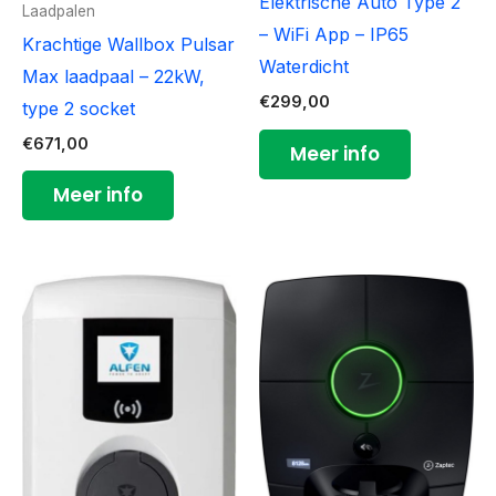
Elektrische Auto Type 2
Laadpalen
– WiFi App – IP65
Krachtige Wallbox Pulsar
Waterdicht
Max laadpaal – 22kW,
€
299,00
type 2 socket
€
671,00
Meer info
Meer info