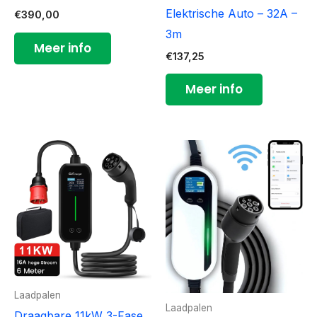
Elektrische Auto – 32A –
€
390,00
3m
Meer info
€
137,25
Meer info
Laadpalen
Laadpalen
Draagbare 11kW 3-Fase