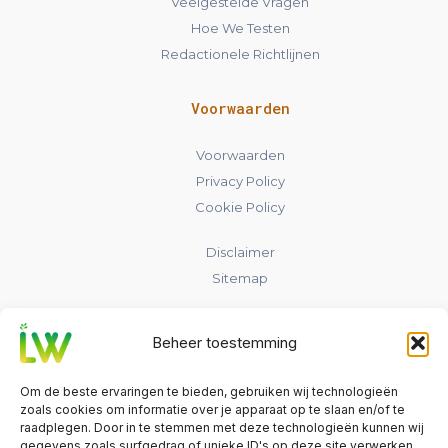
Veelgestelde Vragen
Hoe We Testen
Redactionele Richtlijnen
Voorwaarden
Voorwaarden
Privacy Policy
Cookie Policy
Disclaimer
Sitemap
Contact
Beheer toestemming
laadpaalwijs.nl
Om de beste ervaringen te bieden, gebruiken wij technologieën
Nederland
zoals cookies om informatie over je apparaat op te slaan en/of te
raadplegen. Door in te stemmen met deze technologieën kunnen wij
gegevens zoals surfgedrag of unieke ID's op deze site verwerken.